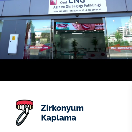
Aydın
Özel
Zirkonyum
CNG
Kaplama
Ağız