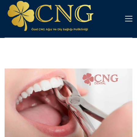
Kuşadası
Diş
Çekimi