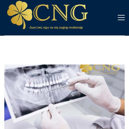
Nazilli
Diş
Hekimi